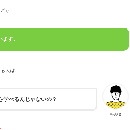
んどが
います。
ある人は、
を学べるんじゃないの？
未経験者
す。