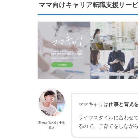
ママ向けキャリア転職支援サー
ママキャリは
仕事と育児
ライフスタイルに合わせ
Shota Nakaji / 中地
るので、子育てをしなが
章太