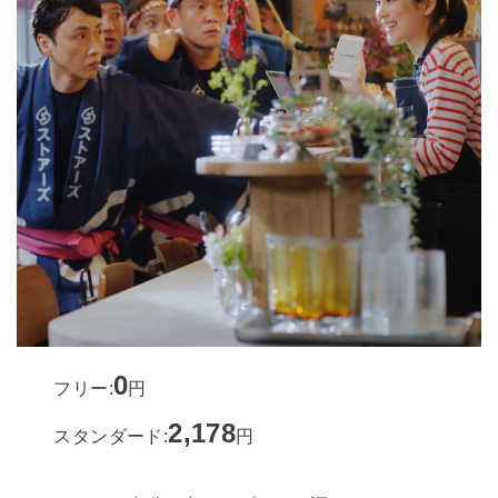
0
フリー:
円
2,178
スタンダード:
円