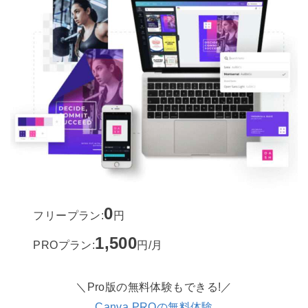
0
フリープラン:
円
1,500
PROプラン:
円/月
＼Pro版の無料体験もできる!／
Canva PROの無料体験